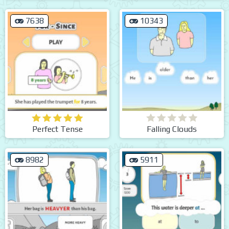
7638
10343
Perfect Tense
Falling Clouds
8982
5911