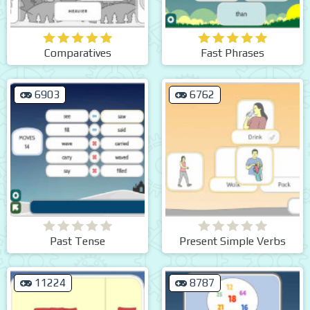
Comparatives
Fast Phrases
6903
6762
Past Tense
Present Simple Verbs
11224
8787